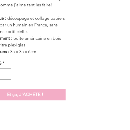
omme j'aime tant les faire!
ue :
découpage et collage papiers
 par un humain en France, sans
nce artificielle.
ment :
boîte américaine en bois
vitre plexiglas
ons :
35 x 35 x 6cm
é
*
Et ça, J'ACHÈTE !