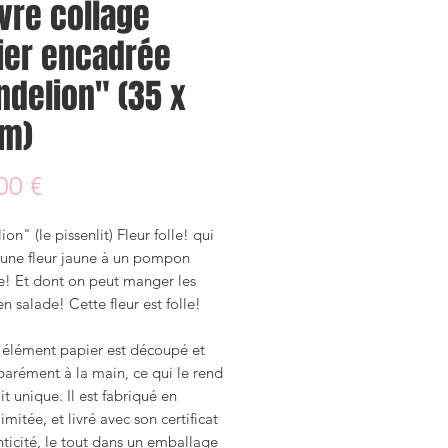
vre collage
ier encadrée
ndelion" (35 x
m)
Prix
00 €
on" (le pissenlit) Fleur folle! qui
'une fleur jaune à un pompon
! Et dont on peut manger les
 en salade! Cette fleur est folle!
élément papier est découpé et
parément à la main, ce qui le rend
ait unique. Il est fabriqué en
limitée, et livré avec son certificat
ticité, le tout dans un emballage