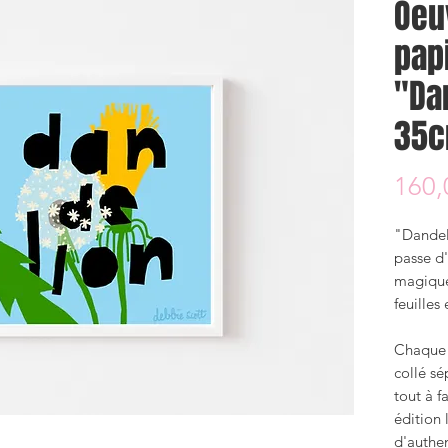
Oeu
pap
"Da
35c
160,
"Dandeli
passe d
magique
feuilles
Chaque 
collé sé
tout à f
édition 
d'authen