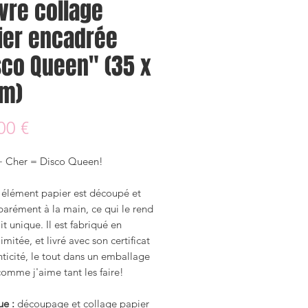
vre collage
ier encadrée
sco Queen" (35 x
m)
Prix
00 €
+ Cher = Disco Queen!
élément papier est découpé et
parément à la main, ce qui le rend
ait unique. Il est fabriqué en
limitée, et livré avec son certificat
ticité, le tout dans un emballage
omme j'aime tant les faire!
ue :
découpage et collage papier