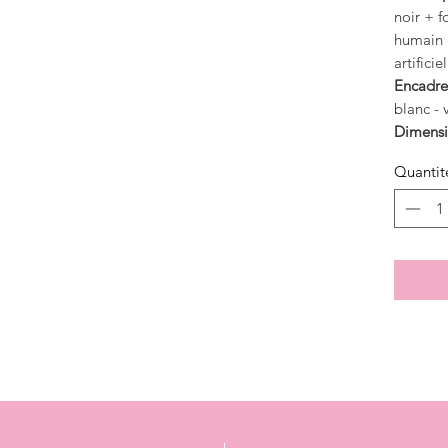
noir + f
humain e
artificiel
Encadre
blanc - 
Dimensi
Quantit