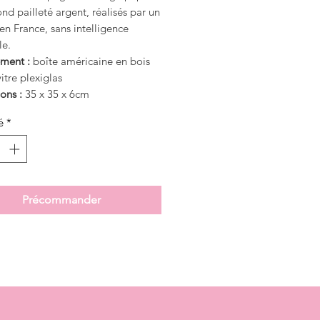
ond pailleté argent, réalisés par un
n France, sans intelligence
le.
ment :
boîte américaine en bois
vitre plexiglas
ons :
35 x 35 x 6cm
é
*
Précommander