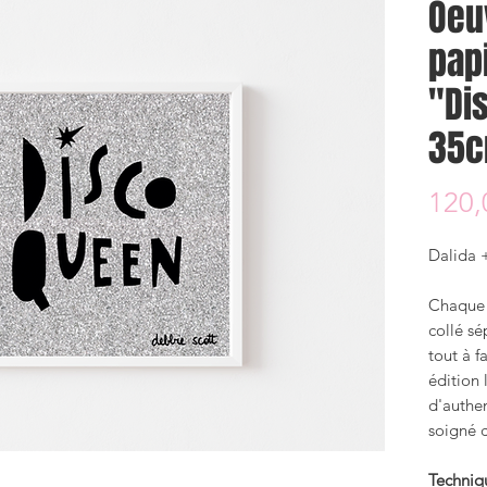
Oeu
pap
"Di
35c
120,
Dalida 
Chaque 
collé sé
tout à f
édition 
d'authen
soigné c
Techniq