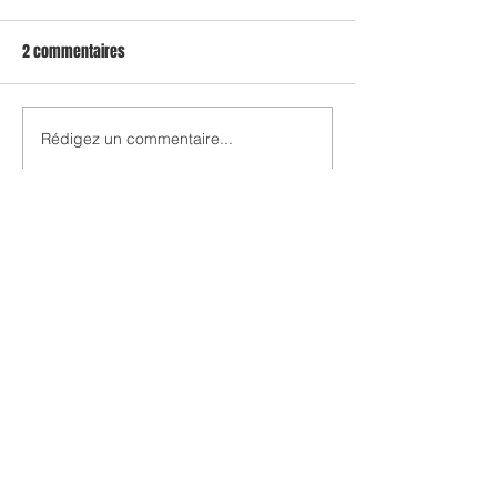
2 commentaires
Rédigez un commentaire...
Les plus récents
m.bruel
08 nov. 2024
Vraiment génial ! Un projet qui a l'air 
passionnant et qui nécessite une dose 
hors norme de générosité et d'amour de 
l'humanité ! Le résultat est incroyable... 
Bravo !
J'aime
thomas.bouexiere