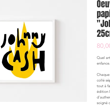
Oeu
pap
"Jo
25c
80,0
Quel art
enfance.
Chaque 
collé sé
tout à f
édition 
d'authen
soigné c