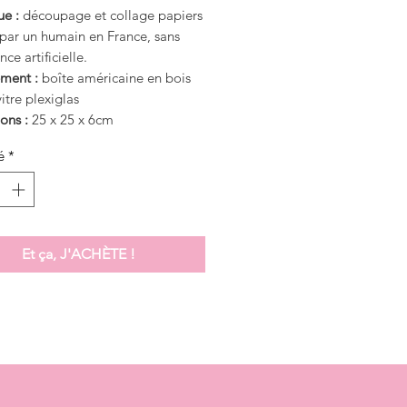
ue :
découpage et collage papiers
 par un humain en France, sans
nce artificielle.
ment :
boîte américaine en bois
vitre plexiglas
ons :
25 x 25 x 6cm
é
*
Et ça, J'ACHÈTE !