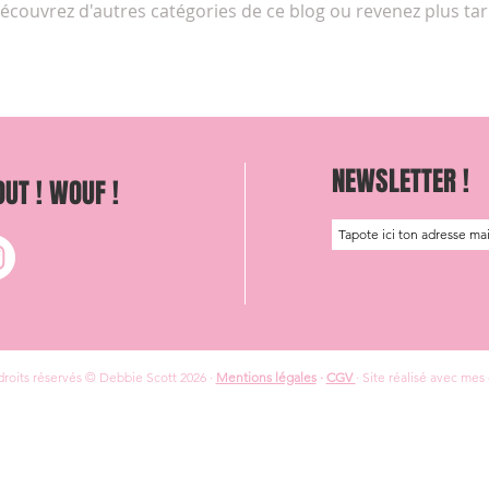
écouvrez d'autres catégories de ce blog ou revenez plus tar
NEWSLETTER !
UT ! WOUF !
droits réservés © Debbie Scott 2026 ·
Mentions légales
·
CGV
· Site réalisé avec mes