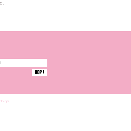
d.
HOP !
 doigts